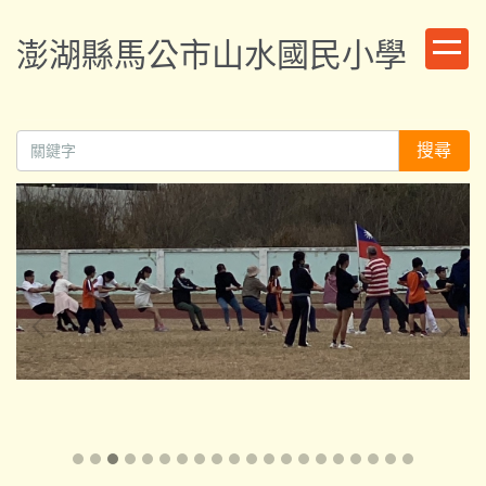
跳
到
澎湖縣馬公市山水國民小學
主
要
內
容
搜尋
區